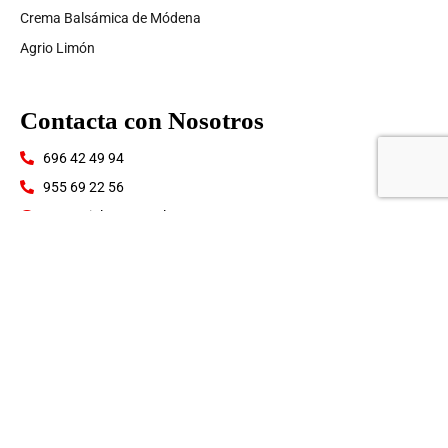
Crema Balsámica de Módena
Agrio Limón
Contacta con Nosotros
696 42 49 94
955 69 22 56
comercial@proartal.com
Políticas y Avisos Legales
Avisos Legales y Política de Privacidad
Política de Seguridad Alimentaria
Cultura de Seguridad del Productos