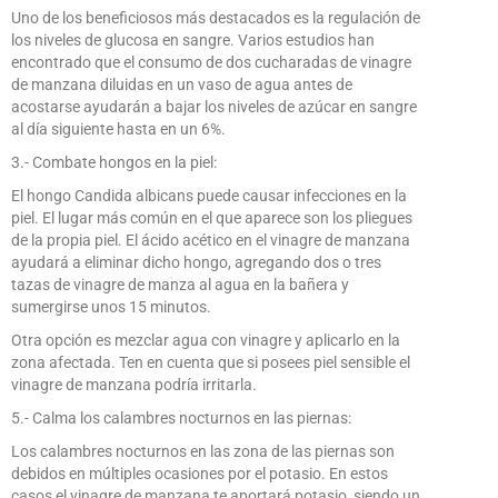
Uno de los beneficiosos más destacados es la regulación de
los niveles de glucosa en sangre. Varios estudios han
encontrado que el consumo de dos cucharadas de vinagre
de manzana diluidas en un vaso de agua antes de
acostarse ayudarán a bajar los niveles de azúcar en sangre
al día siguiente hasta en un 6%.
3.- Combate hongos en la piel:
El hongo Candida albicans puede causar infecciones en la
piel. El lugar más común en el que aparece son los pliegues
de la propia piel. El ácido acético en el vinagre de manzana
ayudará a eliminar dicho hongo, agregando dos o tres
tazas de vinagre de manza al agua en la bañera y
sumergirse unos 15 minutos.
Otra opción es mezclar agua con vinagre y aplicarlo en la
zona afectada. Ten en cuenta que si posees piel sensible el
vinagre de manzana podría irritarla.
5.- Calma los calambres nocturnos en las piernas:
Los calambres nocturnos en las zona de las piernas son
debidos en múltiples ocasiones por el potasio. En estos
casos el vinagre de manzana te aportará potasio, siendo un